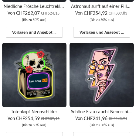
Niedliche Frösche Leuchtreklamen
Astronaut surft auf einer Pille Leuchtreklamen
CHF262,07
CHF254,92
Von
Von
CHF524,15
CHF509,83
(Bis zu 50% aus)
(Bis zu 50% aus)
Vorlagen und Angebot starten
Vorlagen und Angebot starten
Totenkopf-Neonschilder
Schöne Frau raucht Neonschilder
CHF254,59
CHF241,96
Von
Von
CHF509,16
CHF483,91
(Bis zu 50% aus)
(Bis zu 50% aus)