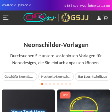
GS-JJ.COM
BPS.COM
1-866-573-4920
Info@GS-JJ.com
Neonschilder-Vorlagen
Durchsuchen Sie unsere kostenlosen Vorlagen für
Neondesigns, die Sie einfach anpassen können.
Geschäfts Neon Schriftzug
Hochzeits-Neonschilder
Bar Leuchtschriftzug
HOT