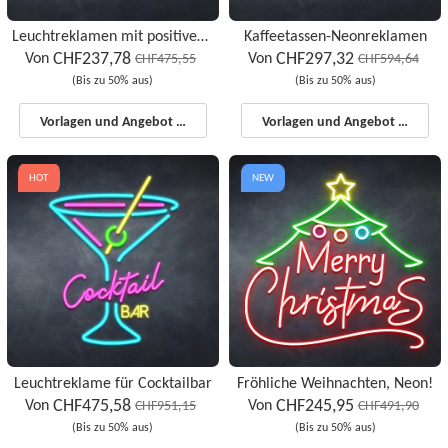
Leuchtreklamen mit positiver Ausstrahlung
Kaffeetassen-Neonreklamen
CHF237,78
CHF297,32
Von
Von
CHF475,55
CHF594,64
(Bis zu 50% aus)
(Bis zu 50% aus)
Vorlagen und Angebot starten
Vorlagen und Angebot starten
HOT
NEW
Leuchtreklame für Cocktailbar
Fröhliche Weihnachten, Neon!
CHF475,58
CHF245,95
Von
Von
CHF951,15
CHF491,90
(Bis zu 50% aus)
(Bis zu 50% aus)