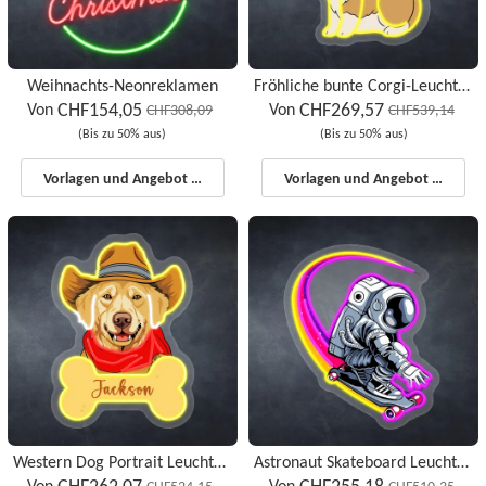
Weihnachts-Neonreklamen
Fröhliche bunte Corgi-Leuchtreklamen
CHF154,05
CHF269,57
Von
Von
CHF308,09
CHF539,14
(Bis zu 50% aus)
(Bis zu 50% aus)
Vorlagen und Angebot starten
Vorlagen und Angebot starten
Western Dog Portrait Leuchtreklamen
Astronaut Skateboard Leuchtreklamen
Von
Von